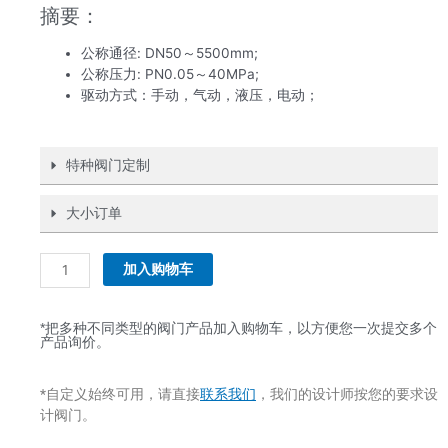
摘要：
公称通径: DN50～5500mm;
公称压力: PN0.05～40MPa;
驱动方式：手动，气动，液压，电动；
特种阀门定制
大小订单
液
控
加入购物车
止
回
蝶
*把多种不同类型的阀门产品加入购物车，以方便您一次提交多个
产品询价。
阀
数
量
*自定义始终可用，请直接
联系我们
，我们的设计师按您的要求设
计阀门。